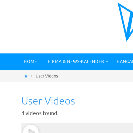
Zum
Inhalt
springen
Zum
HOME
FIRMA & NEWS-KALENDER
HANGA
Inhalt
springen
Start
User Videos
User Videos
4 videos found