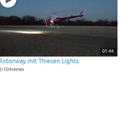
01:44
Rotorway mit Thiesen Lights
104
views