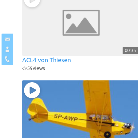
00:35
ACL4 von Thiesen
59
views