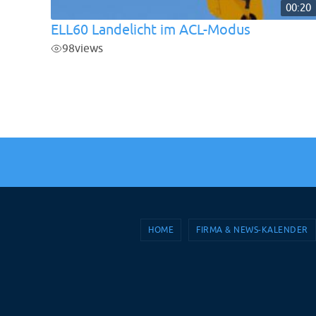
00:20
ELL60 Landelicht im ACL-Modus
98
views
HOME
FIRMA & NEWS-KALENDER