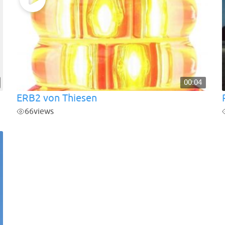
00:04
ERB2 von Thiesen
66
views