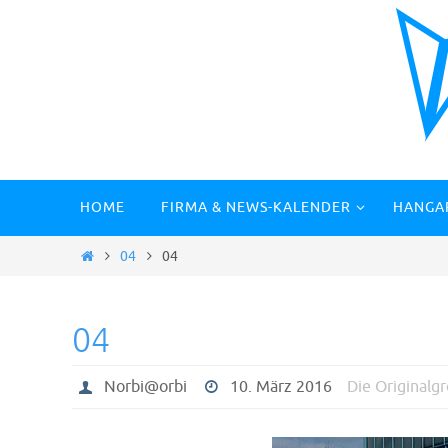
Zum
Inhalt
springen
Zum
HOME
FIRMA & NEWS-KALENDER
HANGA
Inhalt
springen
Start
04
04
04
Norbi@orbi
10. März 2016
Die Originalg