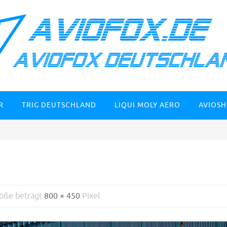
R
TRIG DEUTSCHLAND
LIQUI MOLY AERO
AVIOS
röße beträgt
800 × 450
Pixel