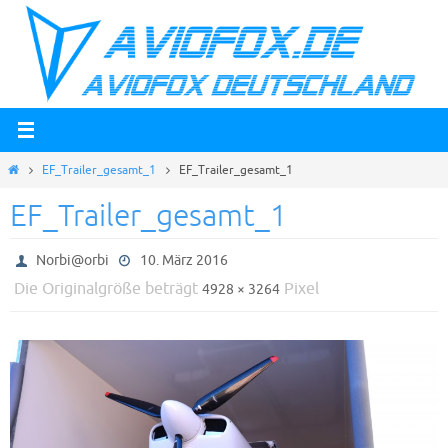
Zum
Inhalt
springen
Start
EF_Trailer_gesamt_1
EF_Trailer_gesamt_1
EF_Trailer_gesamt_1
Norbi@orbi
10. März 2016
Die Originalgröße beträgt
Pixel
4928 × 3264