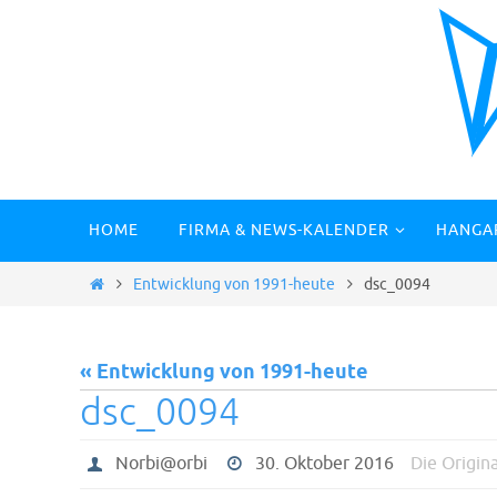
Zum
Inhalt
springen
Zum
HOME
FIRMA & NEWS-KALENDER
HANGA
Inhalt
springen
Start
Entwicklung von 1991-heute
dsc_0094
« Entwicklung von 1991-heute
dsc_0094
Norbi@orbi
30. Oktober 2016
Die Origin