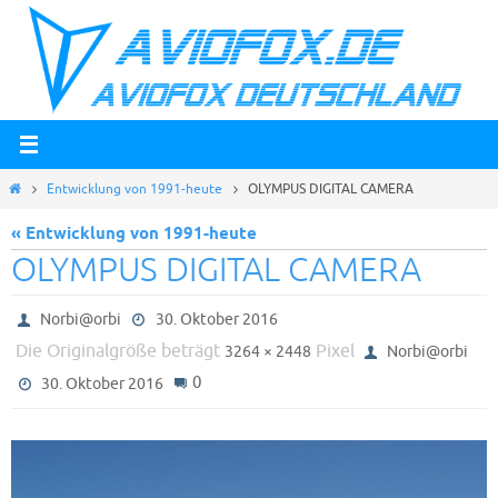
Zum
Inhalt
springen
Start
Entwicklung von 1991-heute
OLYMPUS DIGITAL CAMERA
« Entwicklung von 1991-heute
OLYMPUS DIGITAL CAMERA
Norbi@orbi
30. Oktober 2016
Die Originalgröße beträgt
Pixel
3264 × 2448
Norbi@orbi
0
30. Oktober 2016