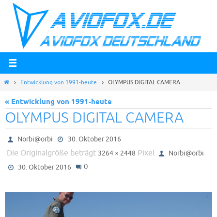
Zum
Inhalt
springen
Start
Entwicklung von 1991-heute
OLYMPUS DIGITAL CAMERA
« Entwicklung von 1991-heute
OLYMPUS DIGITAL CAMERA
Norbi@orbi
30. Oktober 2016
Die Originalgröße beträgt
Pixel
3264 × 2448
Norbi@orbi
0
30. Oktober 2016