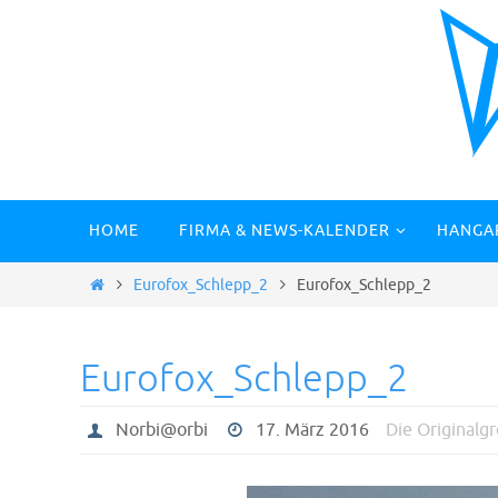
Zum
Inhalt
springen
Zum
HOME
FIRMA & NEWS-KALENDER
HANGA
Inhalt
springen
Start
Eurofox_Schlepp_2
Eurofox_Schlepp_2
Eurofox_Schlepp_2
Norbi@orbi
17. März 2016
Die Originalg