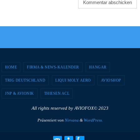
HOME
FIRMA & NEWS-KALENDER
HANGAR
TRIG DEUTSCHLAND
LIQUI MOLY AERO
AVIOSHOP
JNP & AVIONIK
THIESEN ACL
All rights reserved by AVIOFOX© 2023
Präsentiert von
Nirvana
&
WordPress.