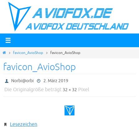
Zum
Inhalt
springen
Start
favicon_AvioShop
favicon_AvioShop
favicon_AvioShop
Norbi@orbi
2. März 2019
Die Originalgröße beträgt
Pixel
32 × 32
Lesezeichen
.