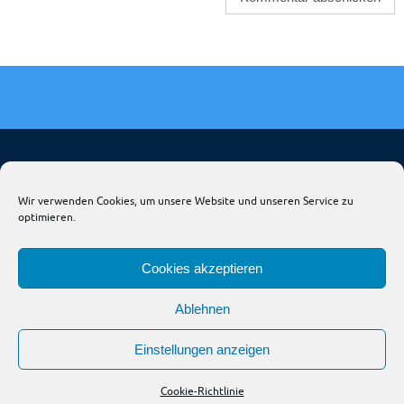
HOME
FIRMA & NEWS-KALENDER
HANGAR
Wir verwenden Cookies, um unsere Website und unseren Service zu
optimieren.
TRIG DEUTSCHLAND
LIQUI MOLY AERO
AVIOSHOP
JNP & AVIONIK
THIESEN ACL
Cookies akzeptieren
All rights reserved by AVIOFOX© 2023
Ablehnen
Präsentiert von
Nirvana
&
WordPress.
Einstellungen anzeigen
Cookie-Richtlinie