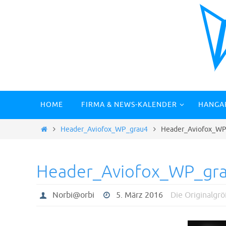
Zum
Inhalt
springen
Zum
HOME
FIRMA & NEWS-KALENDER
HANGA
Inhalt
springen
Start
Header_Aviofox_WP_grau4
Header_Aviofox_WP
Header_Aviofox_WP_gr
Norbi@orbi
5. März 2016
Die Originalgr