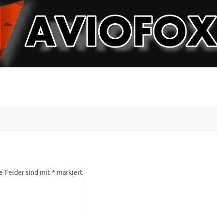
e Felder sind mit
*
markiert