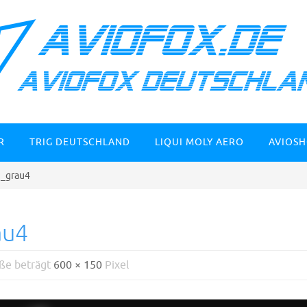
R
TRIG DEUTSCHLAND
LIQUI MOLY AERO
AVIOS
_grau4
au4
öße beträgt
600 × 150
Pixel