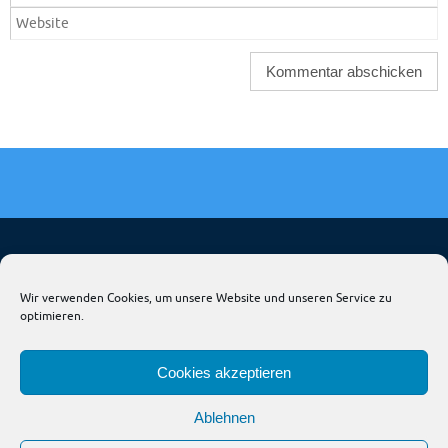
HOME
FIRMA & NEWS-KALENDER
HANGAR
Wir verwenden Cookies, um unsere Website und unseren Service zu
optimieren.
TRIG DEUTSCHLAND
LIQUI MOLY AERO
AVIOSHOP
JNP & AVIONIK
THIESEN ACL
Cookies akzeptieren
All rights reserved by AVIOFOX© 2023
Ablehnen