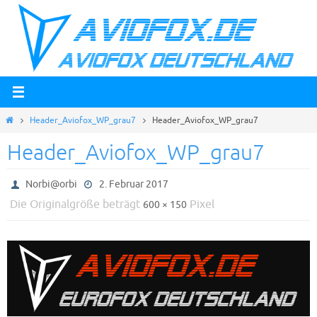
Zum
Inhalt
springen
Start
Header_Aviofox_WP_grau7
Header_Aviofox_WP_grau7
Header_Aviofox_WP_grau7
Norbi@orbi
2. Februar 2017
Die Originalgröße beträgt
Pixel
600 × 150