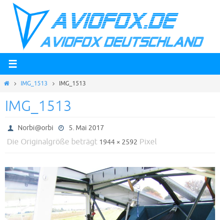
Zum
Inhalt
springen
Start
IMG_1513
IMG_1513
IMG_1513
Norbi@orbi
5. Mai 2017
Die Originalgröße beträgt
Pixel
1944 × 2592