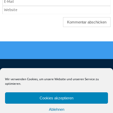
HOME
FIRMA & NEWS-KALENDER
HANGAR
Wir verwenden Cookies, um unsere Website und unseren Service zu
optimieren.
TRIG DEUTSCHLAND
LIQUI MOLY AERO
AVIOSHOP
JNP & AVIONIK
THIESEN ACL
Cookies akzeptieren
All rights reserved by AVIOFOX© 2023
Ablehnen