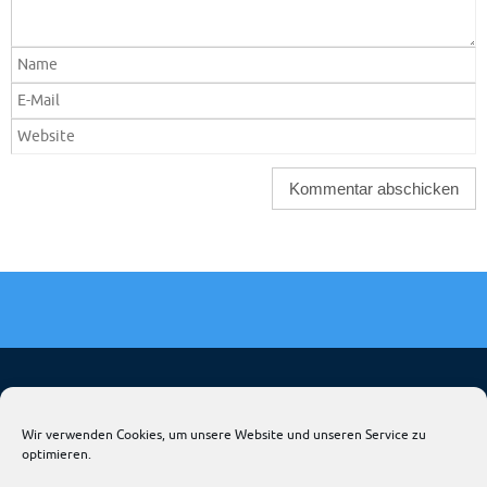
HOME
FIRMA & NEWS-KALENDER
HANGAR
Wir verwenden Cookies, um unsere Website und unseren Service zu
optimieren.
TRIG DEUTSCHLAND
LIQUI MOLY AERO
AVIOSHOP