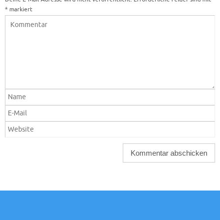
*
markiert